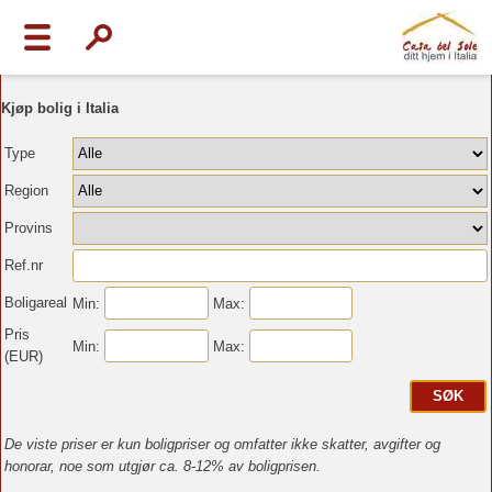
Kjøp bolig i Italia
Type
Region
Provins
Ref.nr
Boligareal
Min:
Max:
Pris
Min:
Max:
(EUR)
De viste priser er kun boligpriser og omfatter ikke skatter, avgifter og
honorar, noe som utgjør ca. 8-12% av boligprisen.