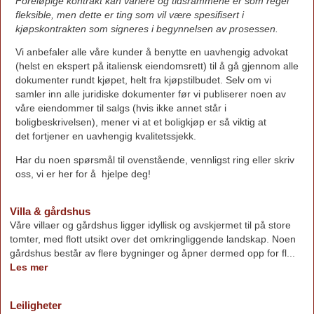
Foreløpige kontrakt kan variere og tidsrammene er som regel
fleksible, men dette er ting som vil være spesifisert i
kjøpskontrakten som signeres i begynnelsen av prosessen.
Vi anbefaler alle våre kunder å benytte en uavhengig advokat
(helst en ekspert på italiensk eiendomsrett) til å gå gjennom alle
dokumenter rundt kjøpet, helt fra kjøpstilbudet. Selv om vi
samler inn alle juridiske dokumenter før vi publiserer noen av
våre eiendommer til salgs (hvis ikke annet står i
boligbeskrivelsen), mener vi at et boligkjøp er så viktig at
det fortjener en uavhengig kvalitetssjekk.
Har du noen spørsmål til ovenstående, vennligst ring eller skriv
oss, vi er her for å hjelpe deg!
Villa & gårdshus
Våre villaer og gårdshus ligger idyllisk og avskjermet til på store
tomter, med flott utsikt over det omkringliggende landskap. Noen
gårdshus består av flere bygninger og åpner dermed opp for fl...
Les mer
Leiligheter