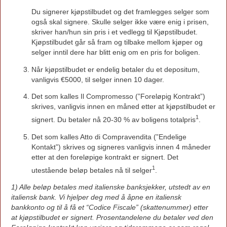
Du signerer kjøpstilbudet og det framlegges selger som
også skal signere. Skulle selger ikke være enig i prisen,
skriver han/hun sin pris i et vedlegg til Kjøpstilbudet.
Kjøpstilbudet går så fram og tilbake mellom kjøper og
selger inntil dere har blitt enig om en pris for boligen.
Når kjøpstilbudet er endelig betaler du et depositum,
vanligvis €5000, til selger innen 10 dager.
Det som kalles Il Compromesso (”Foreløpig Kontrakt”)
skrives, vanligvis innen en måned etter at kjøpstilbudet er
1
signert. Du betaler nå 20-30 % av boligens totalpris
.
Det som kalles Atto di Compravendita (”Endelige
Kontakt”) skrives og signeres vanligvis innen 4 måneder
etter at den foreløpige kontrakt er signert. Det
1
utestående beløp betales nå til selger
.
1) Alle beløp betales med italienske banksjekker, utstedt av en
italiensk bank. Vi hjelper deg med å åpne en italiensk
bankkonto og til å få et “Codice Fiscale” (skattenummer) etter
at kjøpstilbudet er signert. Prosentandelene du betaler ved den