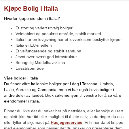
Kjøpe Bolig i Italia
Hvorfor kjøpe eiendom i Italia?
Et stort og variert utvalg boliger
Veletablert og populært område, stabilt marked
Italia har en lovgivning har et lovverk som beskytter kjøper
Italia er EU-medlem
Et velfungerende og stabilt samfunn
Jevnt over svært god infrastruktur
Behagelig Middelhavsklima
Livsstilsområde
Våre boliger i Italia
Du finner våre italienske boliger per i dag i Toscana, Umbria,
Lazio, Abruzzo og Campania, men vi har også tidvis boliger i
andre deler av landet. Bruk søkemenyen til venstre for å se våre
eiendommer i Italia.
Finner du ikke det du søker her på nettsiden, eller kanskje du rett
og slett ikke har tid eller mulighet til å lete selv, ja da ringer du oss
eller fyller ut skjemaet på
Husjegerservice
. Vi finner da et knippe
med eiendommer som passer det du ønsker og presenterer dem