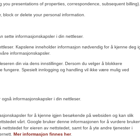
you presentations of properties, correspondence, subsequent billing)
y, block or delete your personal information.
n sette informasjonskapsler i din nettleser.
ettleser. Kapslene inneholder informasjon nødvendig for å kjenne deg i
 våre informasjonskapsler.
leseren din via dens innstillinger. Dersom du velger å blokkere
ke fungere. Spesielt innlogging og handling vil ikke være mulig ved
r også informasjonskapsler i din nettleser.
masjonskapsler for å kjenne igjen besøkende på websiden og kan slik
nettstedet vårt. Google bruker denne informasjonen for å vurdere bruke
 nettstedet for eieren av nettstedet, samt for å yte andre tjenester i
ternett.
Mer informasjon finnes her
.