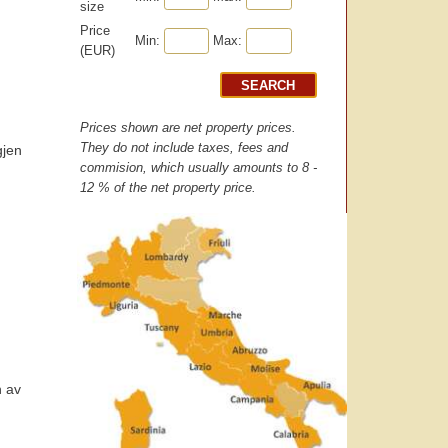
size
.
Price
Min:
Max:
(EUR)
Prices shown are net property prices.
They do not include taxes, fees and
gjen
commision, which usually amounts to 8 -
12 % of the net property price.
n av