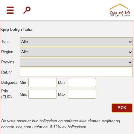
Kjøp bolig i Italia
Type
Region
Provins
Ref.nr
Boligareal
Min:
Max:
Pris
Min:
Max:
(EUR)
De viste priser er kun boligpriser og omfatter ikke skatter, avgifter og
honorar, noe som utgjør ca. 8-12% av boligprisen.