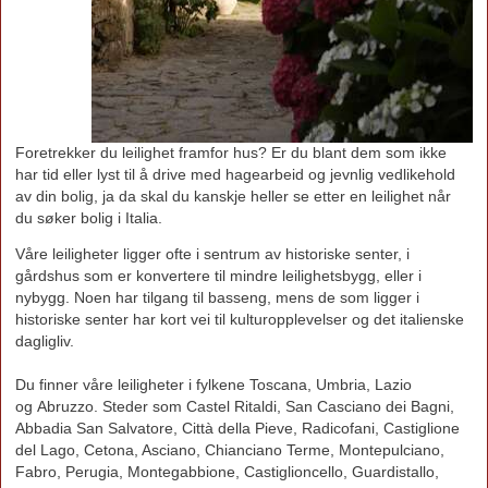
Foretrekker du leilighet framfor hus? Er du blant dem som ikke
har tid eller lyst til å drive med hagearbeid og jevnlig vedlikehold
av din bolig, ja da skal du kanskje heller se etter en leilighet når
du søker bolig i Italia.
Våre leiligheter ligger ofte i sentrum av historiske senter, i
gårdshus som er konvertere til mindre leilighetsbygg, eller i
nybygg. Noen har tilgang til basseng, mens de som ligger i
historiske senter har kort vei til kulturopplevelser og det italienske
dagligliv.
Du finner våre leiligheter i fylkene Toscana, Umbria, Lazio
og Abruzzo. Steder som Castel Ritaldi, San Casciano dei Bagni,
Abbadia San Salvatore, Città della Pieve, Radicofani, Castiglione
del Lago, Cetona, Asciano, Chianciano Terme, Montepulciano,
Fabro, Perugia, Montegabbione, Castiglioncello, Guardistallo,