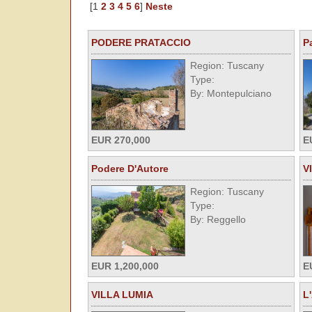
[1
2
3
4
5
6
]
Neste
PODERE PRATACCIO
P
Region: Tuscany
Type:
By: Montepulciano
EUR 270,000
E
Podere D'Autore
V
Region: Tuscany
Type:
By: Reggello
EUR 1,200,000
E
VILLA LUMIA
L