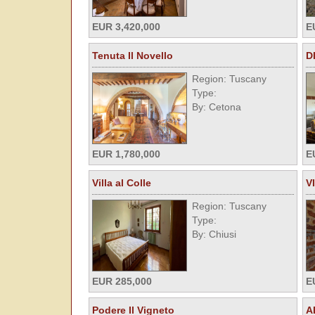
EUR 3,420,000
E
Tenuta Il Novello
D
Region: Tuscany
Type:
By: Cetona
EUR 1,780,000
E
Villa al Colle
V
Region: Tuscany
Type:
By: Chiusi
EUR 285,000
E
Podere Il Vigneto
A