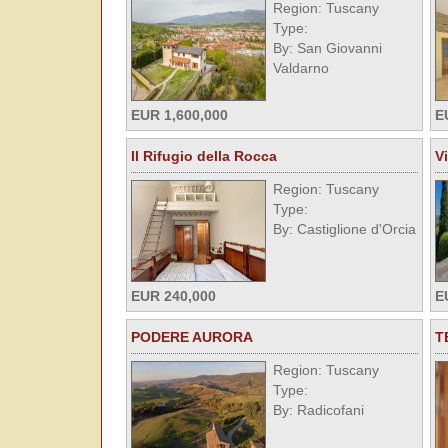
Region: Tuscany
Type:
By: San Giovanni
Valdarno
EUR 1,600,000
E
Il Rifugio della Rocca
V
Region: Tuscany
Type:
By: Castiglione d'Orcia
EUR 240,000
E
PODERE AURORA
T
Region: Tuscany
Type:
By: Radicofani