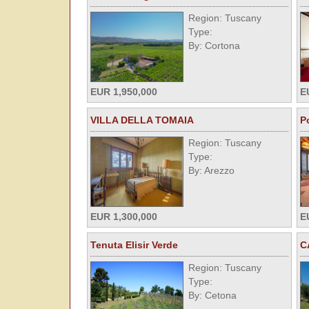
Region: Tuscany
Type:
By: Cortona
EUR 1,950,000
E
VILLA DELLA TOMAIA
P
Region: Tuscany
Type:
By: Arezzo
EUR 1,300,000
E
Tenuta Elisir Verde
C
Region: Tuscany
Type:
By: Cetona